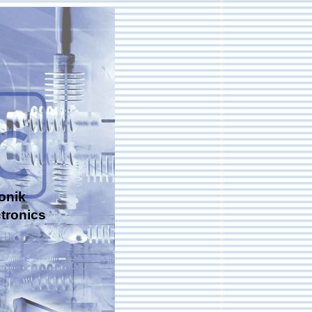
onik
tronics