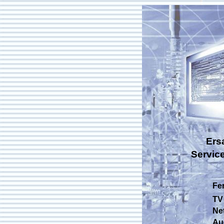
Ers
Servic
Fe
TV 
Net
Aud