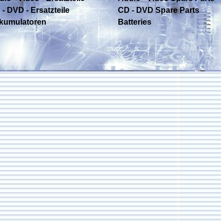
- DVD - Ersatzteile
CD - DVD Spare Parts
kumulatoren
Batteries