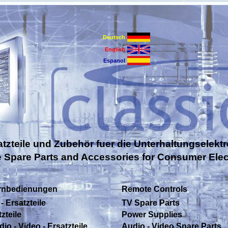
Deutsch
English
Espanol
atzteile und Zubehör fuer die Unterhaltungselektr
e Spare Parts and Accessories for Consumer Elec
rnbedienungen
Remote Controls
- Ersatzteile
TV Spare Parts
zteile
Power Supplies
io - Video - Ersatzteile
Audio - Video Spare Parts