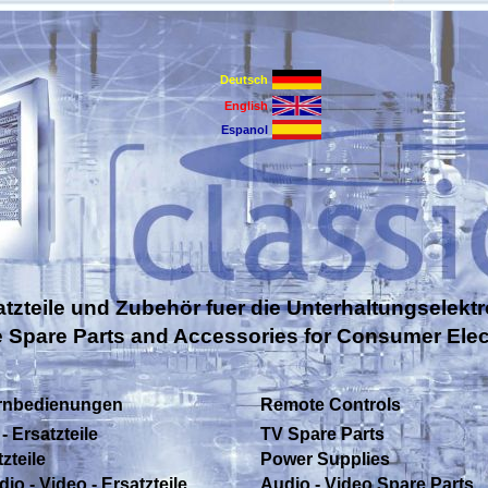
Deutsch
English
Espanol
atzteile und Zubehör fuer die Unterhaltungselektr
e Spare Parts and Accessories for Consumer Elec
rnbedienungen
Remote Controls
- Ersatzteile
TV Spare Parts
zteile
Power Supplies
io - Video - Ersatzteile
Audio - Video Spare Parts