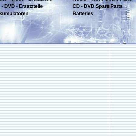
- DVD - Ersatzteile
CD - DVD Spare Parts
kumulatoren
Batteries