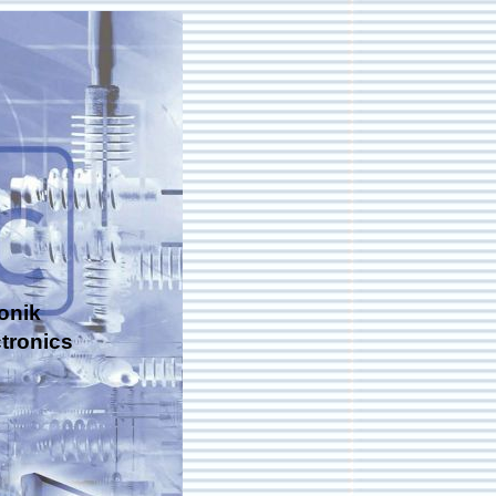
onik
tronics