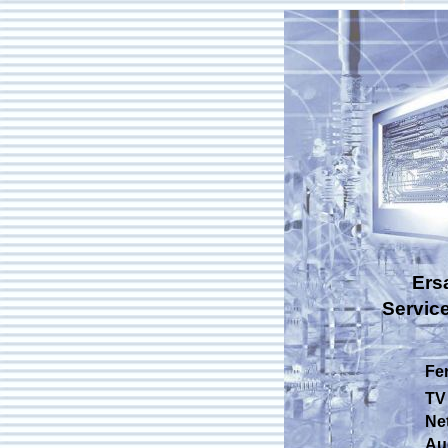
Ers
Servic
Fe
TV 
Net
Aud